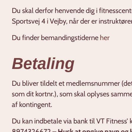
Du skal derfor henvende dig i fitnesscent
Sportsvej 4 i Vejby, når der er instruktøre
Du finder bemandingstiderne
her
Betaling
Du bliver tildelt et medlemsnummer (de
som dit kortnr.), som skal oplyses samm
af kontingent.
Du kan indbetale via bank til VT Fitness’
8974326672 –
Husk at opgive navn og