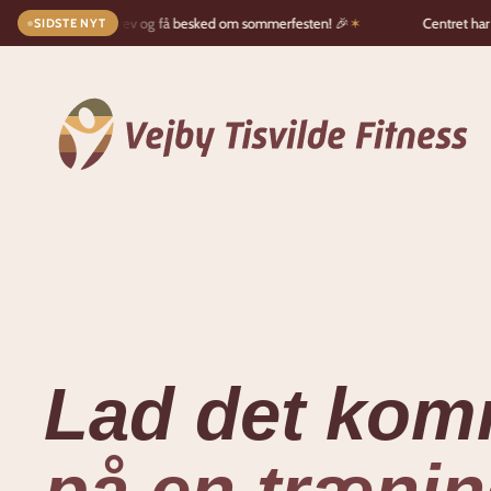
g vores nyhedsbrev og få besked om sommerfesten! 🎉
✶
Centret har åbe
SIDSTE NYT
Gå til hovedindhold
Lad det kom
på en træni