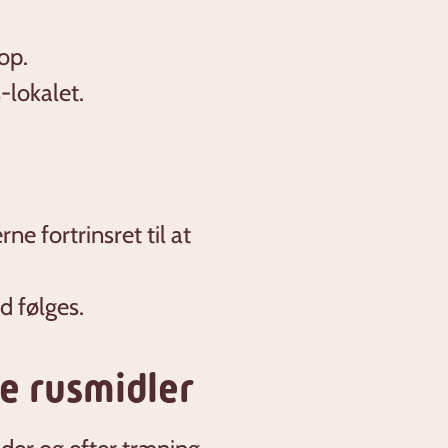
rop.
s-lokalet.
ne fortrinsret til at
d følges.
e rusmidler