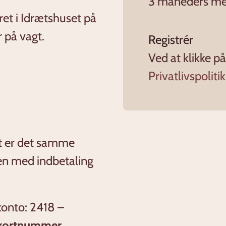
3 måneders m
ret i Idrætshuset på
r på vagt.
Registrér
Ved at klikke p
Privatlivspolitik
t er det samme
en med indbetaling
 konto: 2418 –
 kortnummer.