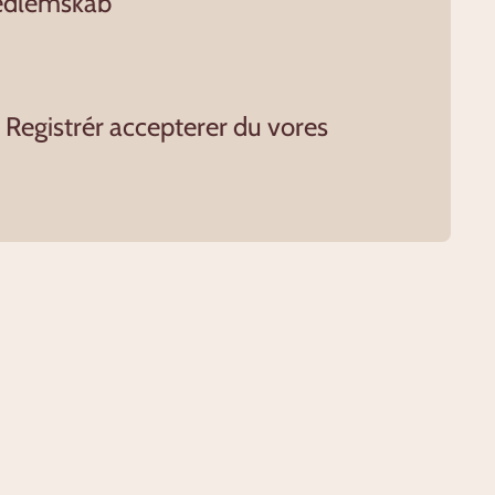
edlemskab
å Registrér accepterer du vores