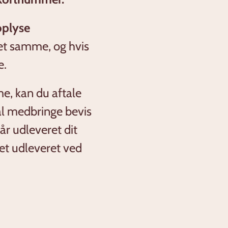
oplyse
det samme, og hvis
e.
me, kan du aftale
kal medbringe bevis
år udleveret dit
det udleveret ved