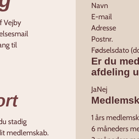
f Vejby
telsesmail
ng til
Er du med
afdeling 
Ja
Nej
ort
Medlems
1 års medlems
du stadig
6 måneders m
 dit medlemskab.