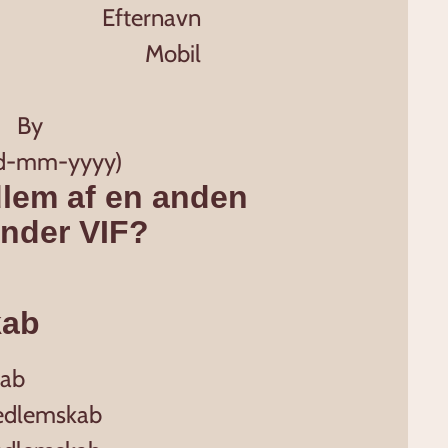
lem af en anden
under VIF?
kab
kab
edlemskab