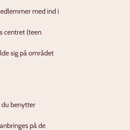
e-medlemmer med ind i
s centret (teen
lde sig på området
n du benytter
 anbringes på de