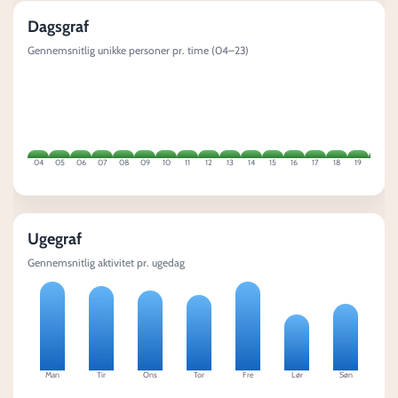
Dagsgraf
Gennemsnitlig unikke personer pr. time (04–23)
04
05
06
07
08
09
10
11
12
13
14
15
16
17
18
19
20
Ugegraf
Gennemsnitlig aktivitet pr. ugedag
Man
Tir
Ons
Tor
Fre
Lør
Søn