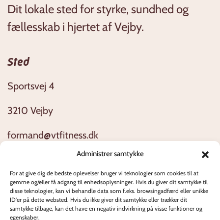
Dit lokale sted for styrke, sundhed og
fællesskab i hjertet af Vejby.
Sted
Sportsvej 4
3210 Vejby
formand@vtfitness.dk
Administrer samtykke
Åbningstider
For at give dig de bedste oplevelser bruger vi teknologier som cookies til at
gemme og/eller få adgang til enhedsoplysninger. Hvis du giver dit samtykke til
Alle dage 04:00 - 23:00
disse teknologier, kan vi behandle data som f.eks. browsingadfærd eller unikke
ID'er på dette websted. Hvis du ikke giver dit samtykke eller trækker dit
samtykke tilbage, kan det have en negativ indvirkning på visse funktioner og
egenskaber.