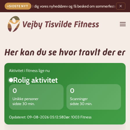
Tilmeld dig vores nyhedsbrev og få besked om sommerfesten!
✶
✕
SIDSTE NYT
Gå til hovedindhold
Her kan du se hvor travlt der er
Aktivitet i fitness lige nu
Rolig aktivitet
0
0
Unikke personer
Scanninger
sidste 30 min.
sidste 30 min.
Opdateret: 09-08-2026 05:12:58
Dør: 1003 Fitness