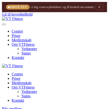
Tilmeld dig vores nyhedsbrev og få besked om sommerfesten! 🎉
✕
SIDSTE NYT
Gå til hovedindhold
Centret
Priser
Medlemskab
Om VTFitness
Vedtægter
Status
Kontakt
Centret
Priser
Medlemskab
Om VTFitness
Vedtægter
Status
Kontakt
Bliv medlem