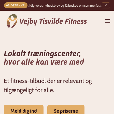
Tilmeld dig vores nyhedsbrev og få besked om sommerfesten! 🎉
✶
✕
SIDSTE NYT
Gå til hovedindhold
Lokalt træningscenter,
hvor alle kan være med
Et fitness-tilbud, der er relevant og
tilgængeligt for alle.
Meld dig ind
Se priserne