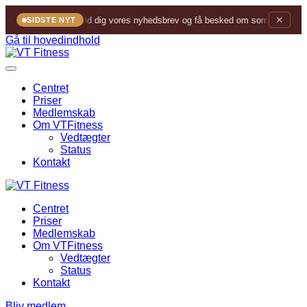
✕
Tilmeld dig vores nyhedsbrev og få besked om sommerfesten
SIDSTE NYT
Gå til hovedindhold
Centret
Priser
Medlemskab
Om VTFitness
Vedtægter
Status
Kontakt
Centret
Priser
Medlemskab
Om VTFitness
Vedtægter
Status
Kontakt
Bliv medlem