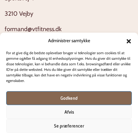
3210 Vejby
formand@vtfitness.dk
Administrer samtykke
Åbningstider
For at give dig de bedste oplevelser bruger vi teknologier som cookies til at
gemme og/eller få adgang til enhedsoplysninger. Hvis du giver dit samtykke til
Alle dage 04:00 - 23:00
disse teknologier, kan vi behandle data som f.eks. browsingadfærd eller unikke
ID'er på dette websted. Hvis du ikke giver dit samtykke eller trækker dit
samtykke tilbage, kan det have en negativ indvirkning på visse funktioner og
egenskaber.
Privatlivspolitik
Godkend
Afvis
© 2026 Vejby Tisvilde Fitness
Se præferencer