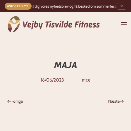
Tilmeld dig vores nyhedsbrev og få besked om sommerfesten!
✶
✕
SIDSTE NYT
Gå til hovedindhold
MAJA
16/06/2023
mce
Forrige
Næste